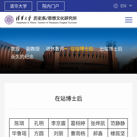
EN
清华大学
院内门户
教授
副教授
退休教师
在站博士后
出站博士后
永久的纪念
在站博士后
陈琪
孔明
李京震
葛栩婷
张烨凯
范静静
毕鲁瑶
方圆
刘丽
曹雨杨
郝鑫
楼庭坚