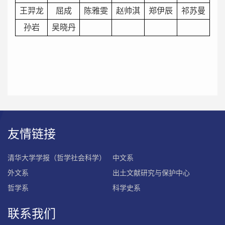
王羿龙
屈成
陈雅雯
赵帅淇
郑伊辰
祁苏曼
孙岩
吴晓丹
友情链接
清华大学学报（哲学社会科学）
中文系
外文系
出土文献研究与保护中心
哲学系
科学史系
联系我们